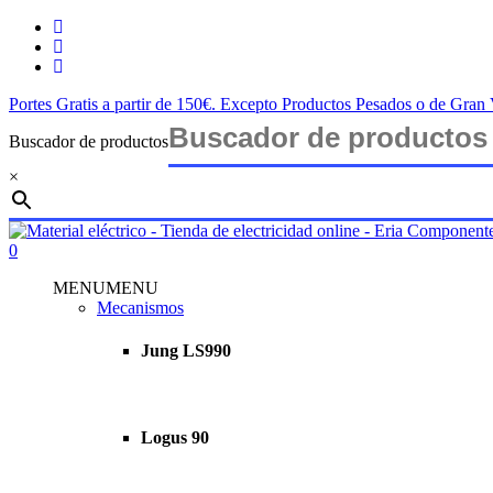
Skip
twitter
to
facebook
main
instagram
content
Portes Gratis a partir de 150€. Excepto Productos Pesados o de Gra
Buscador de productos
×
Close
Search
search
account
0
Menu
MENU
MENU
Mecanismos
Jung LS990
Logus 90