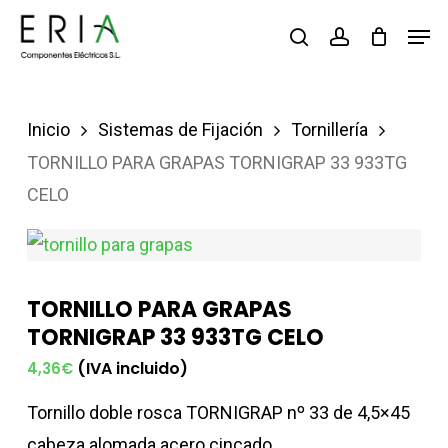
Saltar
Men
buscar
account
al
contenido
principal
Inicio
Sistemas de Fijación
Tornillería
TORNILLO PARA GRAPAS TORNIGRAP 33 933TG
CELO
TORNILLO PARA GRAPAS
TORNIGRAP 33 933TG CELO
(IVA incluido)
4,36
€
Tornillo doble rosca TORNIGRAP nº 33 de 4,5×45
cabeza alomada acero cincado.