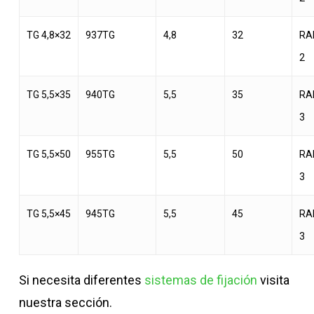
TG 4,8×32
937TG
4,8
32
RA
2
TG 5,5×35
940TG
5,5
35
RA
3
TG 5,5×50
955TG
5,5
50
RA
3
TG 5,5×45
945TG
5,5
45
RA
3
Si necesita diferentes
sistemas de fijación
visita
nuestra sección.