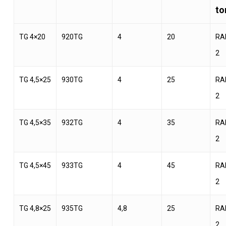
to
TG 4×20
920TG
4
20
RA
2
TG 4,5×25
930TG
4
25
RA
2
TG 4,5×35
932TG
4
35
RA
2
TG 4,5×45
933TG
4
45
RA
2
TG 4,8×25
935TG
4,8
25
RA
2