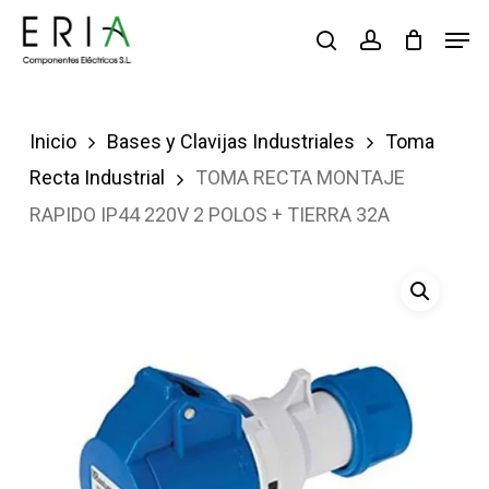
Saltar
Men
buscar
account
al
contenido
principal
Inicio
Bases y Clavijas Industriales
Toma
Recta Industrial
TOMA RECTA MONTAJE
RAPIDO IP44 220V 2 POLOS + TIERRA 32A