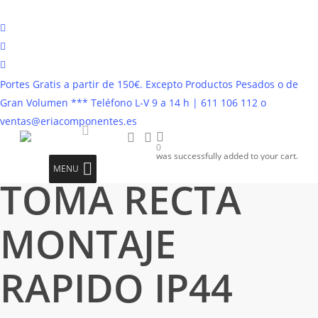
Saltar
al
twitter
contenido
facebook
principal
instagram
Portes Gratis a partir de 150€. Excepto Productos Pesados o de
Inicio
Bases y Clavijas Industriales
Toma Recta Industrial
Gran Volumen *** Teléfono L-V 9 a 14 h | 611 106 112 o
TOMA RECTA MONTAJE RAPIDO IP44 380V 3 POLOS + TIERRA 16A
ventas@eriacomponentes.es
buscar
account
0
account
was successfully added to your cart.
MENU
TOMA RECTA
MONTAJE
RAPIDO IP44