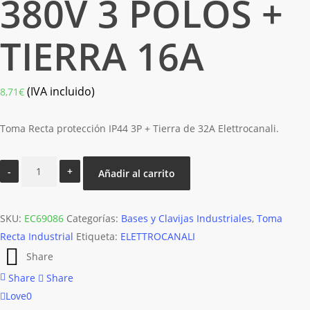
380V 3 POLOS +
TIERRA 16A
(IVA incluido)
8,71
€
Toma Recta protección IP44 3P + Tierra de 32A Elettrocanali.
TOMA
Añadir al carrito
RECTA
MONTAJE
SKU:
RAPIDO
EC69086
Categorías:
Bases y Clavijas Industriales
,
Toma
Recta Industrial
IP44
Etiqueta:
ELETTROCANALI
380V
Share
3
Share
Share
POLOS
Love
0
+