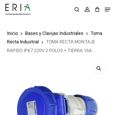
Saltar
Men
buscar
account
al
contenido
principal
Inicio
Bases y Clavijas Industriales
Toma
Recta Industrial
TOMA RECTA MONTAJE
RAPIDO IP67 220V 2 POLOS + TIERRA 16A