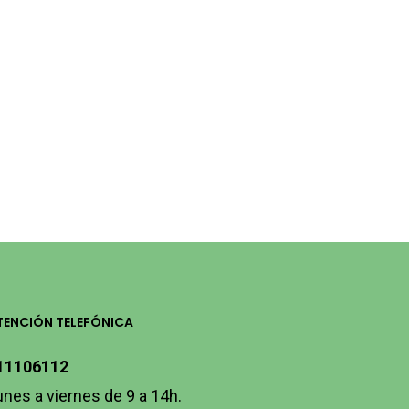
TENCIÓN TELEFÓNICA
11106112
unes a viernes de 9 a 14h.