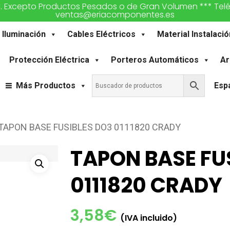
€. Excepto Productos Pesados o de Gran Volumen *** Teléfon
ventas@eriacomponentes.es
Iluminación
Cables Eléctricos
Material Instalació
Protección Eléctrica
Porteros Automáticos
Ar
Más Productos
Esp
TAPON BASE FUSIBLES DO3 0111820 CRADY
TAPON BASE FU
0111820 CRADY
3,58
€
(IVA incluido)