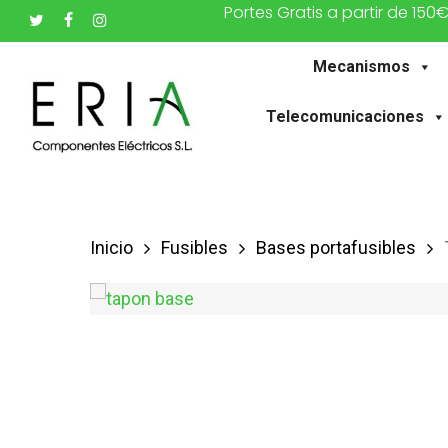
Portes Gratis a partir de 150
Saltar
twitter
facebook
instagram
al
Mecanismos
contenido
principal
Telecomunicaciones
Inicio
Fusibles
Bases portafusibles