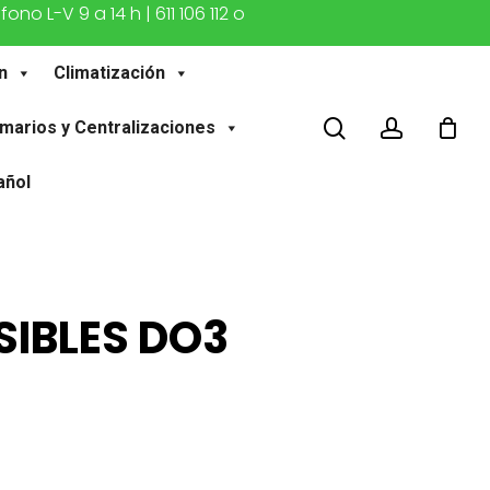
o L-V 9 a 14 h | 611 106 112 o
n
Climatización
buscar
account
marios y Centralizaciones
añol
SIBLES DO3