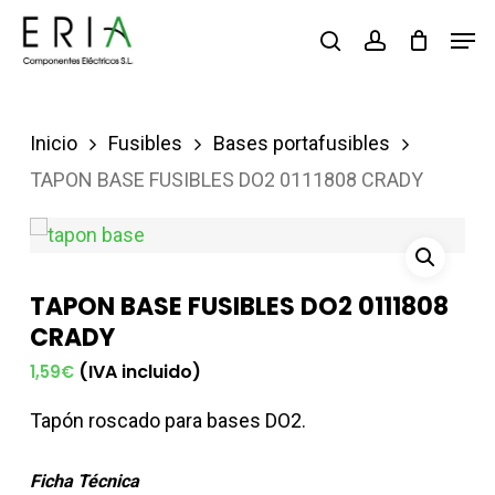
Saltar
Men
buscar
account
al
contenido
principal
Inicio
Fusibles
Bases portafusibles
TAPON BASE FUSIBLES DO2 0111808 CRADY
TAPON BASE FUSIBLES DO2 0111808
CRADY
(IVA incluido)
1,59
€
Tapón roscado para bases DO2.
Ficha Técnica