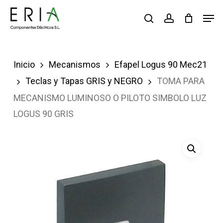
Saltar
Men
buscar
account
al
contenido
principal
Inicio
Mecanismos
Efapel Logus 90 Mec21
Teclas y Tapas GRIS y NEGRO
TOMA PARA
MECANISMO LUMINOSO O PILOTO SIMBOLO LUZ
LOGUS 90 GRIS