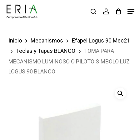
Saltar
Men
buscar
account
al
contenido
principal
Inicio
Mecanismos
Efapel Logus 90 Mec21
Teclas y Tapas BLANCO
TOMA PARA
MECANISMO LUMINOSO O PILOTO SIMBOLO LUZ
LOGUS 90 BLANCO