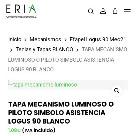
Saltar
Men
buscar
account
al
contenido
principal
Inicio
Mecanismos
Efapel Logus 90 Mec21
Teclas y Tapas BLANCO
TAPA MECANISMO
LUMINOSO O PILOTO SIMBOLO ASISTENCIA
LOGUS 90 BLANCO
TAPA MECANISMO LUMINOSO O
PILOTO SIMBOLO ASISTENCIA
LOGUS 90 BLANCO
(IVA incluido)
1,08
€