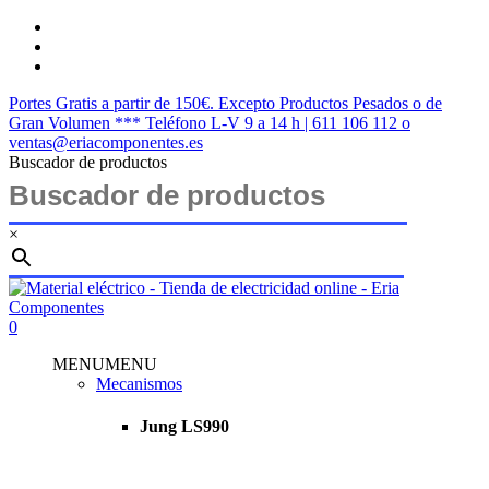
Saltar
twitter
al
facebook
contenido
instagram
principal
Portes Gratis a partir de 150€. Excepto Productos Pesados o de
Gran Volumen *** Teléfono L-V 9 a 14 h | 611 106 112 o
ventas@eriacomponentes.es
Buscador de productos
×
Cerrar
búsqueda
buscar
account
0
Menu
MENU
MENU
Mecanismos
Jung LS990