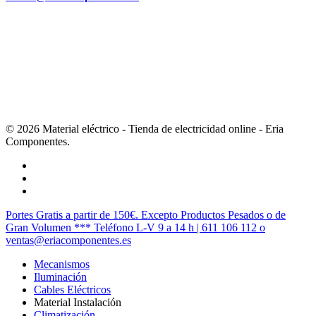
© 2026 Material eléctrico - Tienda de electricidad online - Eria
Componentes.
twitter
facebook
instagram
Cerrar
Portes Gratis a partir de 150€. Excepto Productos Pesados o de
Menú
Gran Volumen *** Teléfono L-V 9 a 14 h | 611 106 112 o
ventas@eriacomponentes.es
Mecanismos
Iluminación
Cables Eléctricos
Material Instalación
Climatización