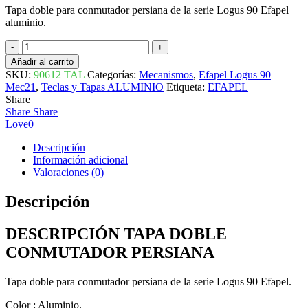
Tapa doble para conmutador persiana de la serie Logus 90 Efapel
aluminio.
TAPA
DOBLE
Añadir al carrito
CONMUTADOR
SKU:
90612 TAL
Categorías:
Mecanismos
,
Efapel Logus 90
PERSIANA
Mec21
,
Teclas y Tapas ALUMINIO
Etiqueta:
EFAPEL
LOGUS
Share
90
Share
Share
ALUMINIO
Love
0
cantidad
Descripción
Información adicional
Valoraciones (0)
Descripción
DESCRIPCIÓN TAPA DOBLE
CONMUTADOR PERSIANA
Tapa doble para conmutador persiana de la serie Logus 90 Efapel.
Color : Aluminio.