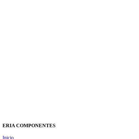
TECLAS DOBLE FUNCIÓN LOGUS
90 ALUMINIO
2,30
€
(IVA incluido)
Añadir al carrito
Vista rápida
ERIA COMPONENTES
Inicio