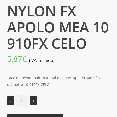
NYLON FX
APOLO MEA 10
910FX CELO
5,87
€
(IVA incluido)
Taco de nylon multimaterial de cuadruple expansión,
diámetro 10 910FX CELO.