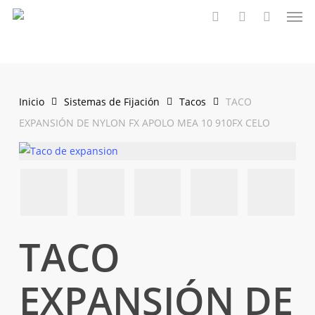
Men
Saltar
al
buscar
account
contenido
principal
Inicio
Sistemas de Fijación
Tacos
TACO
EXPANSIÓN DE NYLON FX APOLO MEA 10 910FX CELO
TACO
EXPANSIÓN DE