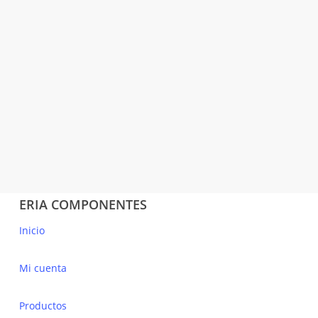
TACOBRID
DIÁMETRO 8
GRIS 98TB
CELO
10,16
€
(IVA incluido)
ERIA COMPONENTES
Inicio
Mi cuenta
Productos