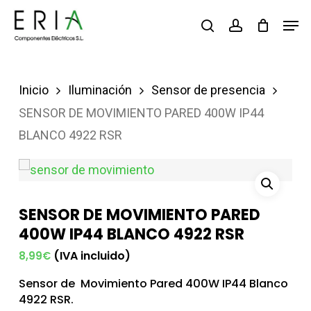
Saltar
Men
buscar
account
al
contenido
principal
Inicio
Iluminación
Sensor de presencia
SENSOR DE MOVIMIENTO PARED 400W IP44
BLANCO 4922 RSR
SENSOR DE MOVIMIENTO PARED
400W IP44 BLANCO 4922 RSR
(IVA incluido)
8,99
€
Sensor de Movimiento Pared 400W IP44 Blanco
4922 RSR.