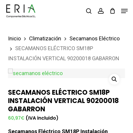
Saltar
Men
buscar
account
al
contenido
principal
Inicio
Climatización
Secamanos Eléctrico
SECAMANOS ELÉCTRICO SM18P
INSTALACIÓN VERTICAL 90200018 GABARRON
SECAMANOS ELÉCTRICO SM18P
INSTALACIÓN VERTICAL 90200018
GABARRON
(IVA incluido)
60,97
€
Secamanos Eléctrico SM18P Instalación