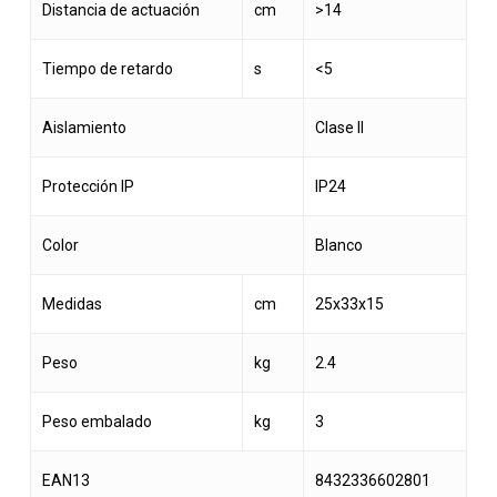
Distancia de actuación
cm
>14
Tiempo de retardo
s
<5
Aislamiento
Clase II
Protección IP
IP24
Color
Blanco
Medidas
cm
25x33x15
Peso
kg
2.4
Peso embalado
kg
3
EAN13
8432336602801