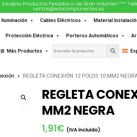
€. Excepto Productos Pesados o de Gran Volumen *** Teléfon
ventas@eriacomponentes.es
Iluminación
Cables Eléctricos
Material Instalació
Protección Eléctrica
Porteros Automáticos
Ar
Más Productos
Es
nexión
REGLETA CONEXIÓN 12 POLOS 10 MM2 NEGR
REGLETA CONEX
MM2 NEGRA
1,91
€
(IVA incluido)