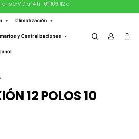
o L-V 9 a 14 h | 611 106 112 o
n
Climatización
buscar
account
marios y Centralizaciones
pañol
A
IÓN 12 POLOS 10