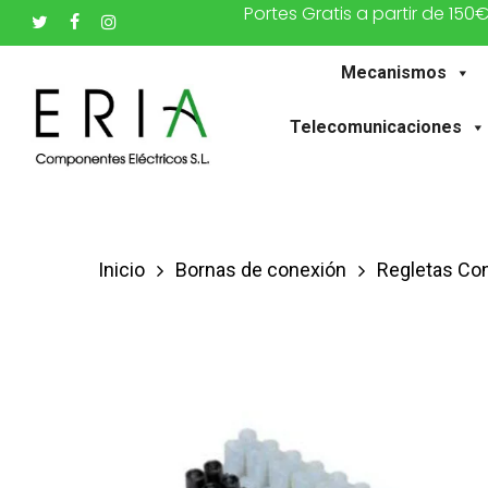
Portes Gratis a partir de 150
Saltar
twitter
facebook
instagram
al
Mecanismos
contenido
principal
Telecomunicaciones
Inicio
Bornas de conexión
Regletas Co