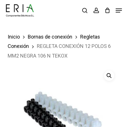
Saltar
Men
buscar
account
al
contenido
principal
Inicio
Bornas de conexión
Regletas
Conexión
REGLETA CONEXIÓN 12 POLOS 6
MM2 NEGRA 106 N TEKOX