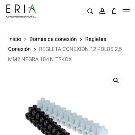
Saltar
Men
buscar
account
al
contenido
principal
Inicio
Bornas de conexión
Regletas
Conexión
REGLETA CONEXIÓN 12 POLOS 2,5
MM2 NEGRA 104 N TEKOX