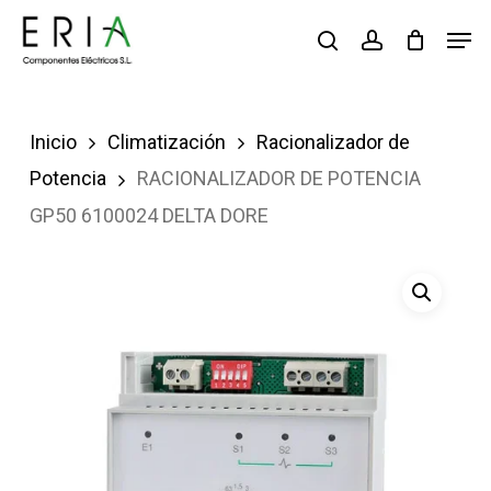
Saltar
Men
buscar
account
al
contenido
principal
Inicio
Climatización
Racionalizador de
Potencia
RACIONALIZADOR DE POTENCIA
GP50 6100024 DELTA DORE