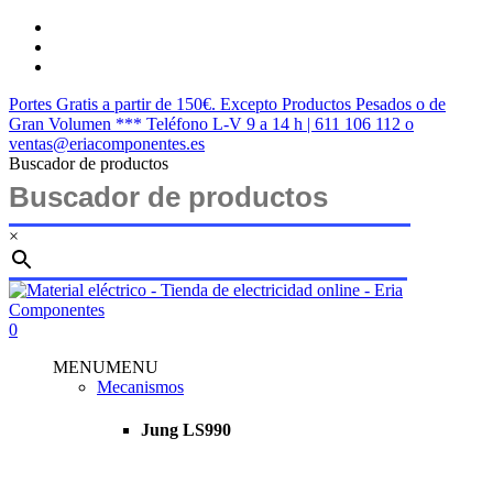
Saltar
twitter
al
facebook
contenido
instagram
principal
Portes Gratis a partir de 150€. Excepto Productos Pesados o de
Gran Volumen *** Teléfono L-V 9 a 14 h | 611 106 112 o
ventas@eriacomponentes.es
Buscador de productos
×
Cerrar
búsqueda
buscar
account
0
Menu
MENU
MENU
Mecanismos
Jung LS990