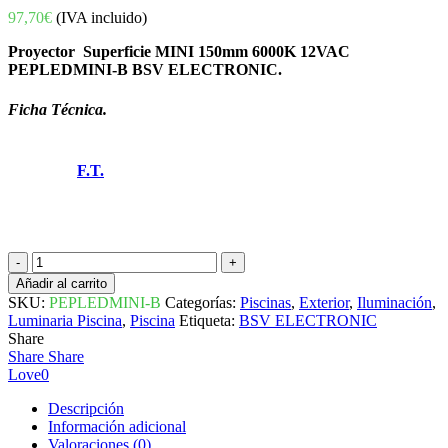
97,70
€
(IVA incluido)
Proyector Superficie MINI 150mm 6000K 12VAC
PEPLEDMINI-B BSV ELECTRONIC.
Ficha Técnica.
F.T.
PROYECTOR
SUPERFICIE
Añadir al carrito
MINI
SKU:
PEPLEDMINI-B
Categorías:
Piscinas
,
Exterior
,
Iluminación
,
150mm
Luminaria Piscina
,
Piscina
Etiqueta:
BSV ELECTRONIC
6000K
Share
12VAC
Share
Share
PEPLEDMINI-
Love
0
B
BSV
Descripción
ELECTRONIC
Información adicional
cantidad
Valoraciones (0)