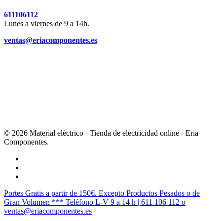
611106112
Lunes a viernes de 9 a 14h.
ventas@eriacomponentes.es
© 2026 Material eléctrico - Tienda de electricidad online - Eria
Componentes.
twitter
facebook
instagram
Cerrar
Portes Gratis a partir de 150€. Excepto Productos Pesados o de
Menú
Gran Volumen *** Teléfono L-V 9 a 14 h | 611 106 112 o
ventas@eriacomponentes.es