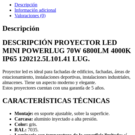
120212.5L101.41
Descripción
LUG
Información adicional
cantidad
Valoraciones (0)
Descripción
DESCRIPCIÓN PROYECTOR LED
MINI POWERLUG 70W 6800LM 4000K
IP65 120212.5L101.41 LUG.
Proyector led es ideal para fachadas de edificios, fachadas, áreas de
estacionamiento, instalaciones deportivas, instalaciones industriales,
almacenes. Tiene un aspecto moderno y elegante.
Estos proyectores cuentan con una garantía de 5 años.
CARACTERÍSTICAS TÉCNICAS
Montaje:
en soporte ajustable, sobre la superficie.
Carcasa:
aluminio inyectado a alta presión.
Color:
gris.
RAL:
7035.