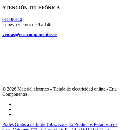
ATENCIÓN TELEFÓNICA
611106112
Lunes a viernes de 9 a 14h.
ventas@eriacomponentes.es
© 2026 Material eléctrico - Tienda de electricidad online - Eria
Componentes.
twitter
facebook
instagram
Cerrar
Portes Gratis a partir de 150€. Excepto Productos Pesados o de
Menú
Gran Volumen *** Teléfono L-V 9 a 14 h | 611 106 112 o