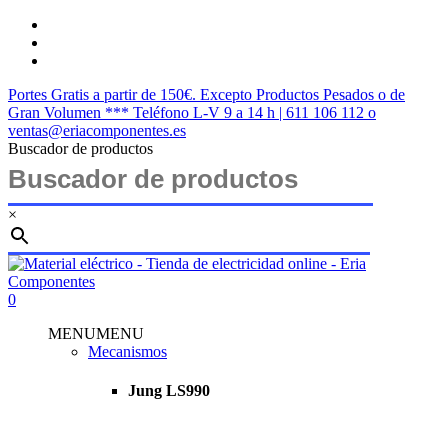
Saltar
twitter
al
facebook
contenido
instagram
principal
Portes Gratis a partir de 150€. Excepto Productos Pesados o de
Gran Volumen *** Teléfono L-V 9 a 14 h | 611 106 112 o
ventas@eriacomponentes.es
Buscador de productos
×
Cerrar
búsqueda
buscar
account
0
Menu
MENU
MENU
Mecanismos
Jung LS990