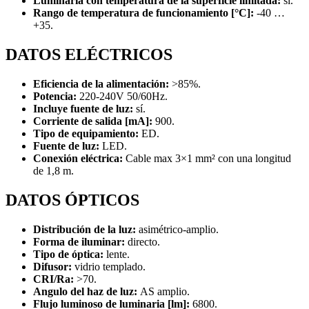
Luminaria con temperatura de la superficie limitada:
sí.
Rango de temperatura de funcionamiento [°C]:
-40 …
+35.
DATOS ELÉCTRICOS
Eficiencia de la alimentación:
>85%.
Potencia:
220-240V 50/60Hz.
Incluye fuente de luz:
sí.
Corriente de salida [mA]:
900.
Tipo de equipamiento:
ED.
Fuente de luz:
LED.
Conexión eléctrica:
Cable max 3×1 mm² con una longitud
de 1,8 m.
DATOS ÓPTICOS
Distribución de la luz:
asimétrico-amplio.
Forma de iluminar:
directo.
Tipo de óptica:
lente.
Difusor:
vidrio templado.
CRI/Ra:
>70.
Angulo del haz de luz:
AS amplio.
Flujo luminoso de luminaria [lm]:
6800.