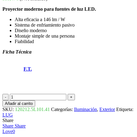
Proyector moderno para fuentes de luz LED.
Alta eficacia a 146 lm / W
Sistema de enfriamiento pasivo
Diseño moderno
Montaje simple de una persona
Fiabilidad
Ficha Técnica
F.T.
PROYECTOR
LED
Añadir al carrito
MINI
SKU:
120212.5L101.41
Categorías:
Iluminación
,
Exterior
Etiqueta:
POWERLUG
LUG
70W
Share
6800LM
Share
Share
4000K
Love
0
IP65