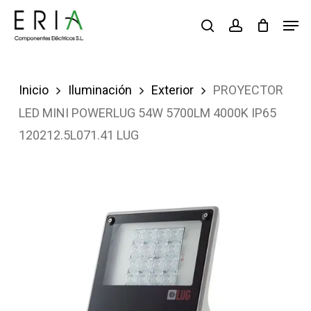
Saltar
Men
buscar
account
al
contenido
principal
Inicio
Iluminación
Exterior
PROYECTOR
LED MINI POWERLUG 54W 5700LM 4000K IP65
120212.5L071.41 LUG