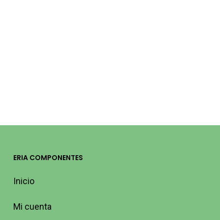
PROYECTOR LED
LUX 250W
6500K
24.800LM IP66
0129020067
PROLUX
94,37
€
(IVA
incluido)
ERIA COMPONENTES
Inicio
Mi cuenta