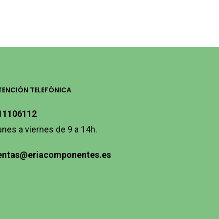
TENCIÓN TELEFÓNICA
11106112
unes a viernes de 9 a 14h.
entas@eriacomponentes.es