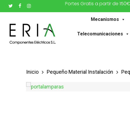
Portes Gratis a partir de 150
Saltar
twitter
facebook
instagram
al
Mecanismos
contenido
principal
Telecomunicaciones
Inicio
Pequeño Material Instalación
Peq