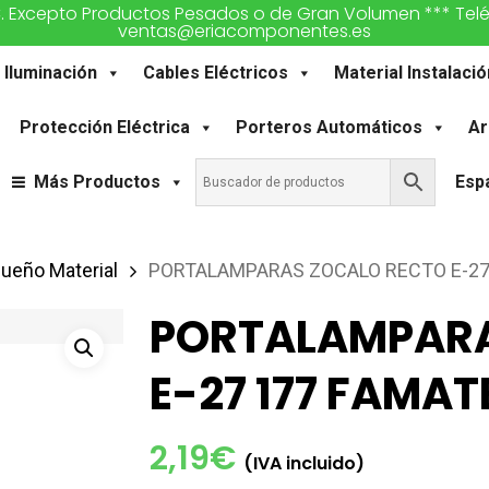
€. Excepto Productos Pesados o de Gran Volumen *** Teléfon
ventas@eriacomponentes.es
Iluminación
Cables Eléctricos
Material Instalació
Protección Eléctrica
Porteros Automáticos
Ar
Más Productos
Esp
ueño Material
PORTALAMPARAS ZOCALO RECTO E-27
PORTALAMPARA
E-27 177 FAMAT
2,19
€
(IVA incluido)