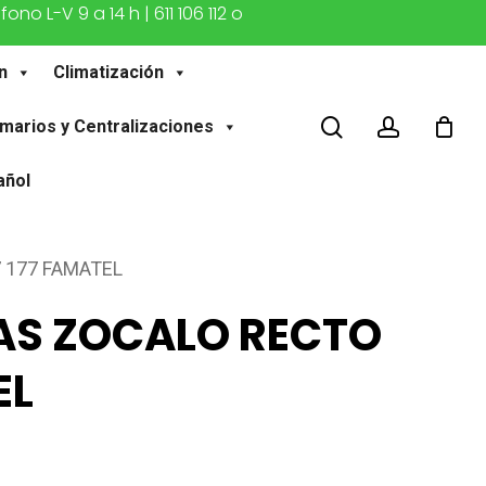
o L-V 9 a 14 h | 611 106 112 o
n
Climatización
buscar
account
marios y Centralizaciones
añol
 177 FAMATEL
S ZOCALO RECTO
EL