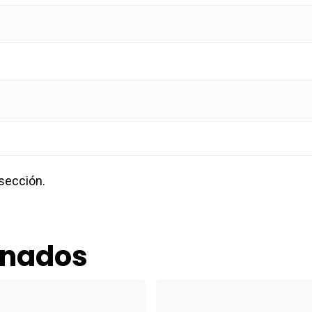
 sección.
onados