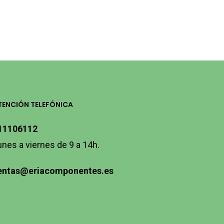
TENCIÓN TELEFÓNICA
11106112
unes a viernes de 9 a 14h.
entas@eriacomponentes.es