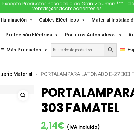
€. Excepto Productos Pesados o de Gran Volumen *** Teléfon
ventas@eriacomponentes.es
Iluminación
Cables Eléctricos
Material Instalació
Protección Eléctrica
Porteros Automáticos
Ar
Más Productos
Es
ueño Material
PORTALAMPARA LATONADO E-27 303 
PORTALAMPARA
303 FAMATEL
2,14
€
(IVA incluido)