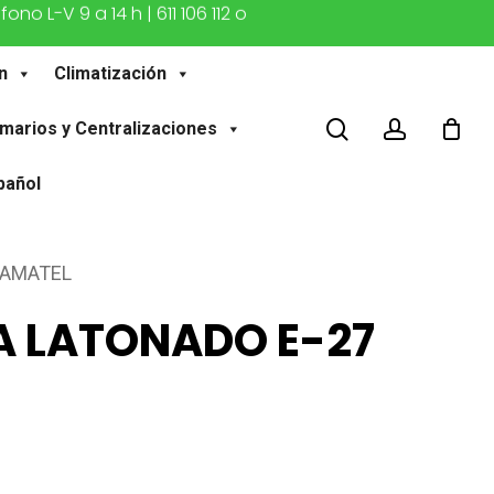
o L-V 9 a 14 h | 611 106 112 o
n
Climatización
buscar
account
marios y Centralizaciones
pañol
FAMATEL
 LATONADO E-27