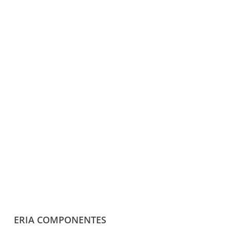
INTERRUPTOR
DOBLE TECLA
BLANCO
ALPINO
5,45
€
(IVA incluido)
ERIA COMPONENTES