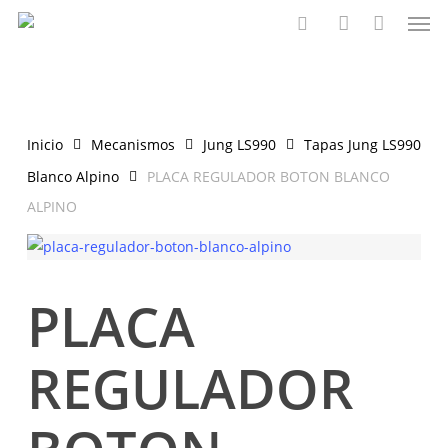
Men
Saltar
al
buscar
account
contenido
principal
Inicio
Mecanismos
Jung LS990
Tapas Jung LS990
Blanco Alpino
PLACA REGULADOR BOTON BLANCO
ALPINO
PLACA
REGULADOR