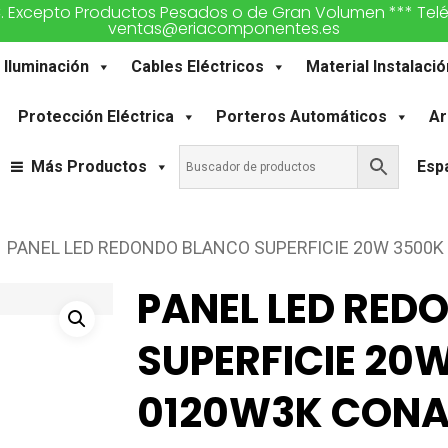
€. Excepto Productos Pesados o de Gran Volumen *** Teléfon
ventas@eriacomponentes.es
Iluminación
Cables Eléctricos
Material Instalació
Protección Eléctrica
Porteros Automáticos
Ar
Más Productos
Esp
PANEL LED REDONDO BLANCO SUPERFICIE 20W 3500
PANEL LED RED
SUPERFICIE 20
0120W3K CONA