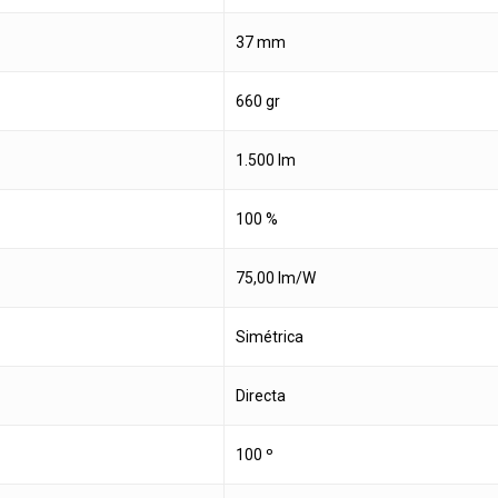
37 mm
660 gr
1.500 lm
100 %
75,00 lm/W
Simétrica
Directa
100 º