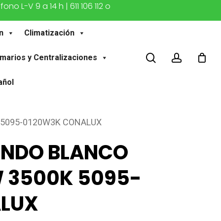
o L-V 9 a 14 h | 611 106 112 o
n
Climatización
buscar
account
marios y Centralizaciones
añol
K 5095-0120W3K CONALUX
ONDO BLANCO
W 3500K 5095-
LUX