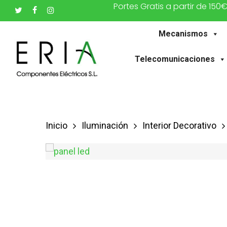
Portes Gratis a partir de 150
Saltar
twitter
facebook
instagram
al
Mecanismos
contenido
principal
Telecomunicaciones
Inicio
Iluminación
Interior Decorativo