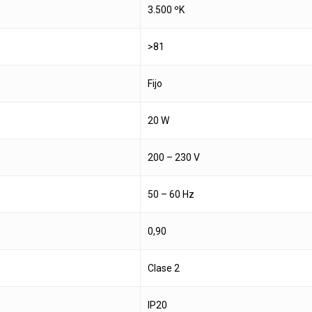
3.500 ºK
>81
Fijo
20 W
200 – 230 V
50 – 60 Hz
0,90
Clase 2
IP20