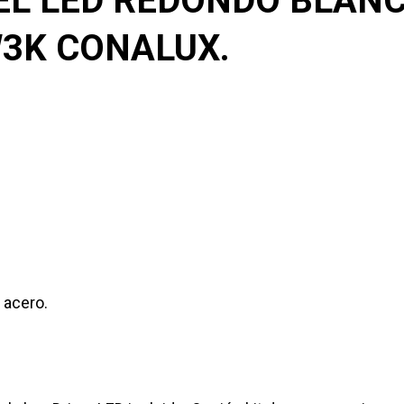
EL LED REDONDO BLANC
W3K CONALUX.
 acero.