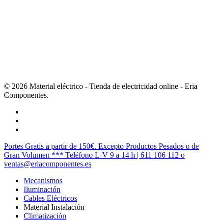
© 2026 Material eléctrico - Tienda de electricidad online - Eria
Componentes.
twitter
facebook
instagram
Cerrar
Portes Gratis a partir de 150€. Excepto Productos Pesados o de
Menú
Gran Volumen *** Teléfono L-V 9 a 14 h | 611 106 112 o
ventas@eriacomponentes.es
Mecanismos
Iluminación
Cables Eléctricos
Material Instalación
Climatización