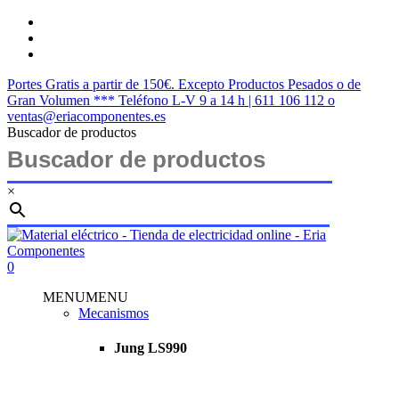
Saltar
twitter
al
facebook
contenido
instagram
principal
Portes Gratis a partir de 150€. Excepto Productos Pesados o de
Gran Volumen *** Teléfono L-V 9 a 14 h | 611 106 112 o
ventas@eriacomponentes.es
Buscador de productos
×
Cerrar
búsqueda
buscar
account
0
Menu
MENU
MENU
Mecanismos
Jung LS990