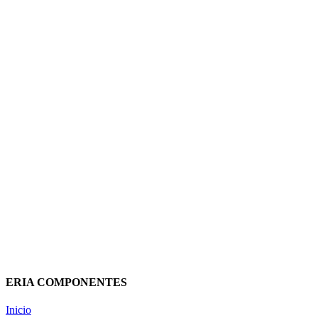
PANTALLA ESTANCA CABLEADA
TBS LED 2x1500MM
POLICARBONATO 0129010336
PROLUX
67,47
€
(IVA incluido)
Añadir al carrito
Vista rápida
ERIA COMPONENTES
Inicio