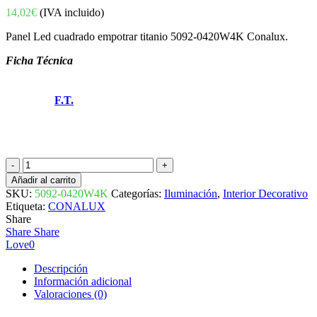
14,02
€
(IVA incluido)
Panel Led cuadrado empotrar titanio 5092-0420W4K Conalux.
Ficha Técnica
F.T.
PANEL
LED
Añadir al carrito
CUADRADO
SKU:
5092-0420W4K
Categorías:
Iluminación
,
Interior Decorativo
TITANIO
Etiqueta:
CONALUX
EMPOTRAR
Share
20W
Share
Share
4000K
Love
0
5092-
0420W4K
Descripción
CONALUX
Información adicional
cantidad
Valoraciones (0)