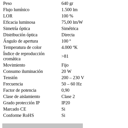
Peso
640 gr
Flujo lumínico
1.500 lm
LOR
100 %
Eficacia luminosa
75,00 lm/W
Simetría óptica
Simétrica
Distribución óptica
Directa
Ángulo de apertura
100 º
Temperatura de color
4.000 ºK
Índice de reproducción
>81
cromática
Movimiento
Fijo
Consumo iluminación
20 W
Tensión
200 – 230 V
Frecuencia
50 – 60 Hz
Factor de potencia
0,90
Clase de aislamiento
Clase 2
Grado protección IP
IP20
Marcado CE
Si
Conforme RoHS
Si