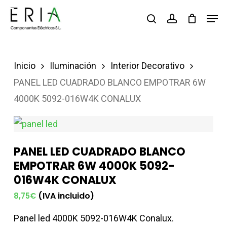
Saltar
Men
buscar
account
al
contenido
principal
Inicio
Iluminación
Interior Decorativo
PANEL LED CUADRADO BLANCO EMPOTRAR 6W
4000K 5092-016W4K CONALUX
PANEL LED CUADRADO BLANCO
EMPOTRAR 6W 4000K 5092-
016W4K CONALUX
(IVA incluido)
8,75
€
Panel led 4000K 5092-016W4K Conalux.