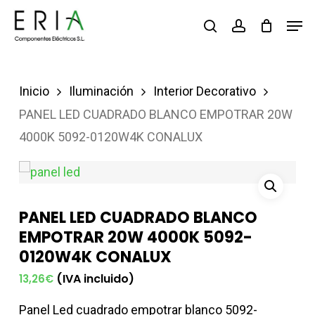
Saltar
Men
buscar
account
al
contenido
principal
Inicio
Iluminación
Interior Decorativo
PANEL LED CUADRADO BLANCO EMPOTRAR 20W
4000K 5092-0120W4K CONALUX
PANEL LED CUADRADO BLANCO
EMPOTRAR 20W 4000K 5092-
0120W4K CONALUX
(IVA incluido)
13,26
€
Panel Led cuadrado empotrar blanco 5092-