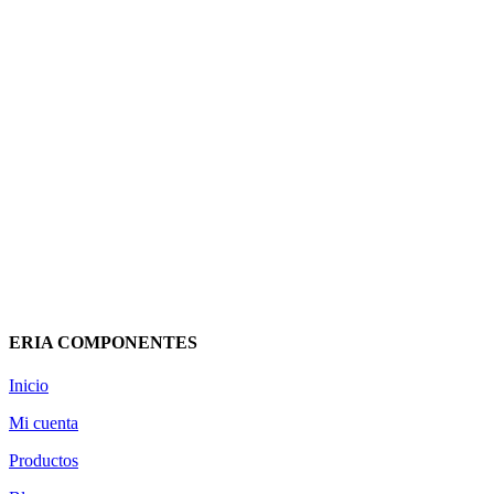
MODULO RELE SERIE 58 12VDC
LED + DIODO 583490120050SPA
FINDER
19,20
€
(IVA incluido)
Añadir al carrito
Vista rápida
ERIA COMPONENTES
Inicio
Mi cuenta
Productos