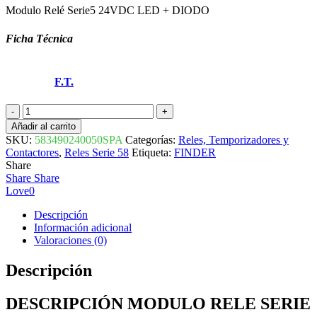
Modulo Relé Serie5 24VDC LED + DIODO
Ficha Técnica
F.T.
MODULO
RELE
Añadir al carrito
SERIE
SKU:
583490240050SPA
Categorías:
Reles, Temporizadores y
58
Contactores
,
Reles Serie 58
Etiqueta:
FINDER
24VDC
Share
LED
Share
Share
+
Love
0
DIODO
583490240050SPA
Descripción
FINDER
Información adicional
cantidad
Valoraciones (0)
Descripción
DESCRIPCIÓN MODULO RELE SERIE