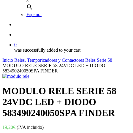
×
Español
buscar
account
0
was successfully added to your cart.
Inicio
Reles, Temporizadores y Contactores
Reles Serie 58
MODULO RELE SERIE 58 24VDC LED + DIODO
583490240050SPA FINDER
MODULO RELE SERIE 58
24VDC LED + DIODO
583490240050SPA FINDER
19,20
€
(IVA incluido)