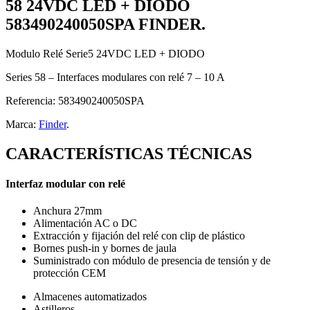
58 24VDC LED + DIODO
583490240050SPA FINDER.
Modulo Relé Serie5 24VDC LED + DIODO
Series 58 – Interfaces modulares con relé 7 – 10 A
Referencia:
583490240050SPA
Marca:
Finder
.
CARACTERÍSTICAS TÉCNICAS
Interfaz modular con relé
Anchura 27mm
Alimentación AC o DC
Extracción y fijación del relé con clip de plástico
Bornes push-in y bornes de jaula
Suministrado con módulo de presencia de tensión y de
protección CEM
Almacenes automatizados
Astilleros