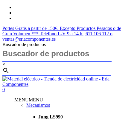
Saltar
twitter
al
facebook
contenido
instagram
principal
Portes Gratis a partir de 150€. Excepto Productos Pesados o de
Gran Volumen *** Teléfono L-V 9 a 14 h | 611 106 112 o
ventas@eriacomponentes.es
Buscador de productos
×
Cerrar
búsqueda
buscar
account
0
Menu
MENU
MENU
Mecanismos
Jung LS990