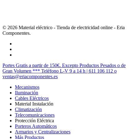
© 2026 Material eléctrico - Tienda de electricidad online - Eria
Componentes.
twitter
facebook
instagram
Cerrar
Portes Gratis a partir de 150€. Excepto Productos Pesados o de
Menú
Gran Volumen *** Teléfono L-V 9 a 14 h | 611 106 112 o
ventas@eriacomponentes.es
Mecanismos
Iluminación
Cables Eléctricos
Material Instalación
Climatización
Telecomunicaciones
Protección Eléctrica
Porteros Automáticos
Armarios y Centralizaciones
Más Productos