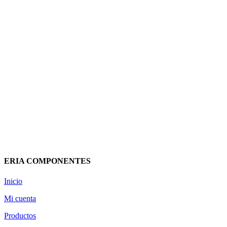
MODULO MEDIDA INDIVIDUAL
DIRECTA B.T. PARA 1 TRIFASICO
BCE 0276230 CAHORS
170,60
€
(IVA incluido)
Añadir al carrito
Vista rápida
ERIA COMPONENTES
Inicio
Mi cuenta
Productos