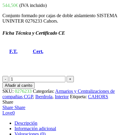
544,50
€
(IVA incluido)
Conjunto formado por cajas de doble aislamiento SISTEMA
UNINTER 0276233 Cahors.
Ficha Técnica y Certificado CE
F.T.
Cert.
MODULO
MEDIDA
Añadir al carrito
INDIVIDUAL
SKU:
0276233
Categorías:
Armarios y Centralizaciones de
INDIRECTA
compañias CGP
,
Iberdrola
,
Interior
Etiqueta:
CAHORS
B.T.
Share
PARA
Share
Share
1
Love
0
TRIFASICO
CIT-
Descripción
FU
Información adicional
0276233
Valoraciones (0)