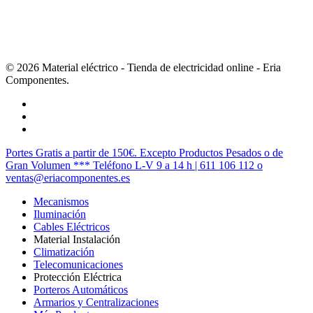
© 2026 Material eléctrico - Tienda de electricidad online - Eria
Componentes.
twitter
facebook
instagram
Cerrar
Portes Gratis a partir de 150€. Excepto Productos Pesados o de
Menú
Gran Volumen *** Teléfono L-V 9 a 14 h | 611 106 112 o
ventas@eriacomponentes.es
Mecanismos
Iluminación
Cables Eléctricos
Material Instalación
Climatización
Telecomunicaciones
Protección Eléctrica
Porteros Automáticos
Armarios y Centralizaciones