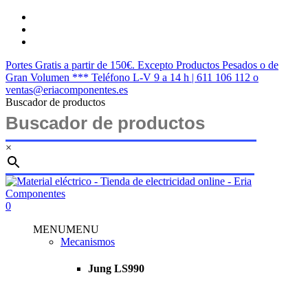
Saltar
twitter
al
facebook
contenido
instagram
principal
Portes Gratis a partir de 150€. Excepto Productos Pesados o de
Gran Volumen *** Teléfono L-V 9 a 14 h | 611 106 112 o
ventas@eriacomponentes.es
Buscador de productos
×
Cerrar
búsqueda
buscar
account
0
Menu
MENU
MENU
Mecanismos
Jung LS990