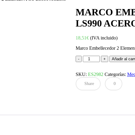
MARCO EMB
LS990 ACER
18,51
€
(IVA incluido)
Marco Embellecedor 2 Elemen
MARCO
Añadir al carr
EMBELLECEDOR
2
SKU:
ELEMENTOS
ES2982
Categorías:
Mec
LS990
Share
0
ACERO
cantidad