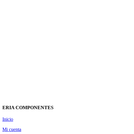
TECLA DOBLE PARA INTERRUPTOR
(IVA incluido)
8,51
€
Añadir al carrito
Vista rápida
ERIA COMPONENTES
Inicio
Mi cuenta