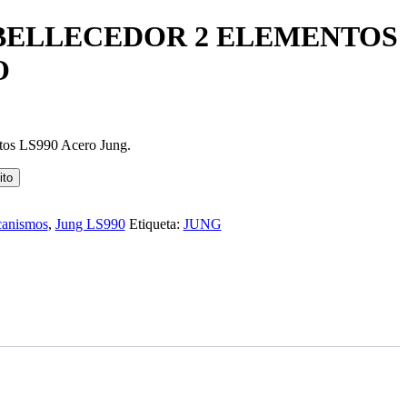
ELLECEDOR 2 ELEMENTOS
O
tos LS990 Acero Jung.
ito
anismos
,
Jung LS990
Etiqueta:
JUNG