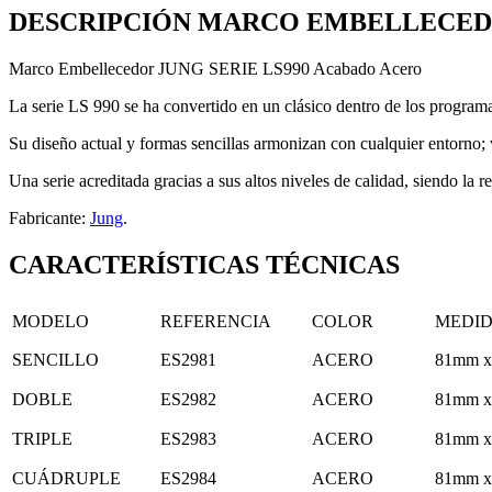
DESCRIPCIÓN MARCO EMBELLECE
Marco Embellecedor JUNG SERIE LS990 Acabado Acero
La serie LS 990 se ha convertido en un clásico dentro de los programa
Su diseño actual y formas sencillas armonizan con cualquier entorno; vi
Una serie acreditada gracias a sus altos niveles de calidad, siendo la 
Fabricante:
Jung
.
CARACTERÍSTICAS TÉCNICAS
MODELO
REFERENCIA
COLOR
MEDI
SENCILLO
ES2981
ACERO
81mm x
DOBLE
ES2982
ACERO
81mm x
TRIPLE
ES2983
ACERO
81mm x
CUÁDRUPLE
ES2984
ACERO
81mm x