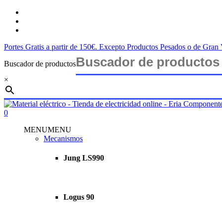
Saltar
twitter
al
facebook
contenido
instagram
principal
Portes Gratis a partir de 150€. Excepto Productos Pesados o de Gra
Buscador de productos
×
Cerrar
búsqueda
buscar
account
0
Menu
MENU
MENU
Mecanismos
Jung LS990
Logus 90