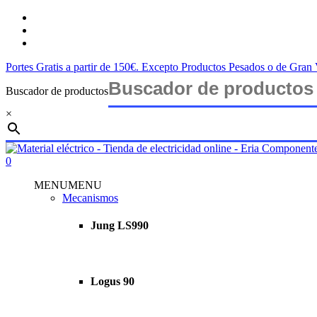
Saltar
twitter
al
facebook
contenido
instagram
principal
Portes Gratis a partir de 150€. Excepto Productos Pesados o de Gra
Buscador de productos
×
Cerrar
búsqueda
buscar
account
0
Menu
MENU
MENU
Mecanismos
Jung LS990
Logus 90