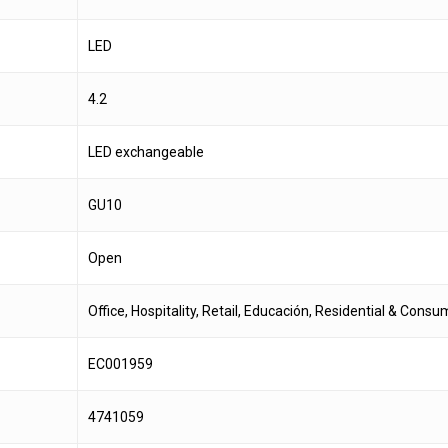
LED
4.2
LED exchangeable
GU10
Open
Office, Hospitality, Retail, Educación, Residential & Cons
EC001959
4741059