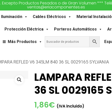
€. Excepto Productos Pesados o de Gran Volumen *** Teléfon
ventas@eriacomponentes.es
Iluminación
Cables Eléctricos
Material Instalació
Protección Eléctrica
Porteros Automáticos
Ar
Más Productos
Esp
PARA REFLED V6 345LM 840 36 SL 0029165 SYLVANIA
LAMPARA REFLE
36 SL 0029165 
1,86
€
(IVA incluido)