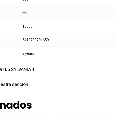
No
15000
5410288291659
3 years
uestra sección.
onados