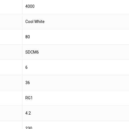
4000
Cool White
80
SDCM6
6
36
RG1
4.2
230