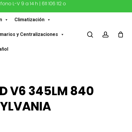
o L-V 9 a 14 h | 611 106 112 o
n
Climatización
buscar
account
marios y Centralizaciones
añol
D V6 345LM 840
SYLVANIA