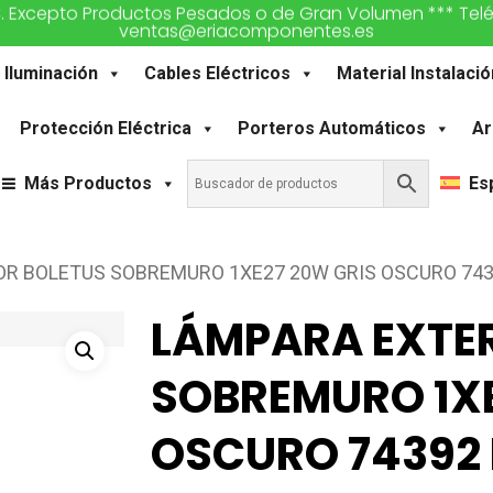
€. Excepto Productos Pesados o de Gran Volumen *** Teléfon
ventas@eriacomponentes.es
Iluminación
Cables Eléctricos
Material Instalació
Protección Eléctrica
Porteros Automáticos
Ar
Más Productos
Es
OR BOLETUS SOBREMURO 1XE27 20W GRIS OSCURO 743
LÁMPARA EXTER
SOBREMURO 1XE
OSCURO 74392