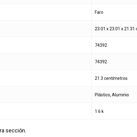
‎Faro
‎23.01 x 23.01 x 21.31
‎74392
‎74392
‎21.3 centímetros
‎Plástico, Aluminio
‎1.6 k
ra sección.