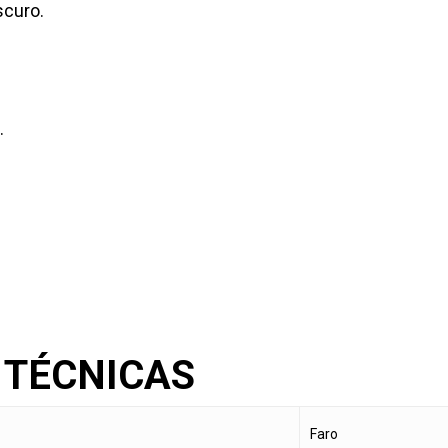
scuro.
.
 TÉCNICAS
‎Faro