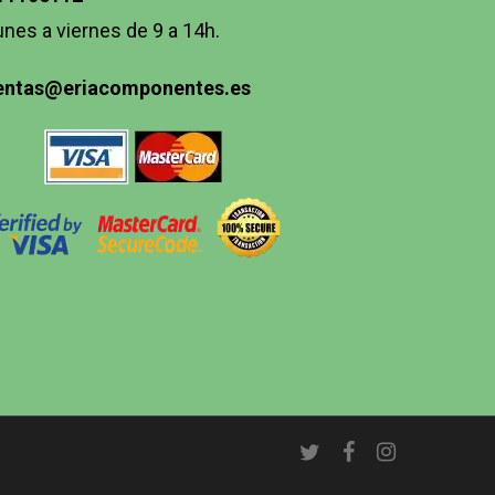
unes a viernes de 9 a 14h.
entas@eriacomponentes.es
twitter
facebook
instagram