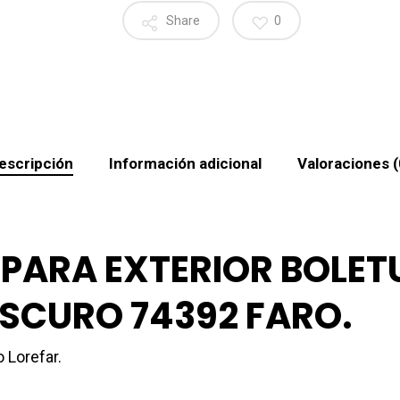
Share
0
escripción
Información adicional
Valoraciones (
MPARA EXTERIOR BOLE
OSCURO 74392 FARO.
 Lorefar.