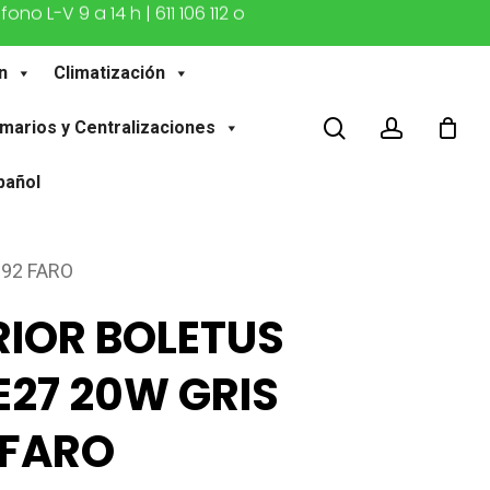
o L-V 9 a 14 h | 611 106 112 o
n
Climatización
buscar
account
marios y Centralizaciones
pañol
92 FARO
IOR BOLETUS
27 20W GRIS
 FARO