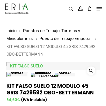
Saltar
Men
buscar
account
al
contenido
principal
Inicio
Puestos de Trabajo, Torretas y
Minicolumnas
Puesto de Trabajo Empotrar
KIT FALSO SUELO 12 MODULO 45 GRIS 7429592
OBO-BETTERMANN
KIT FALSO SUELO 12 MODULO 45
GRIS 7429592 OBO-BETTERMANN
(IVA incluido)
64,60
€