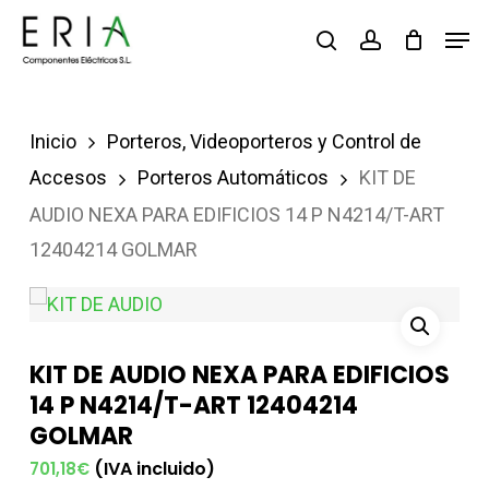
Saltar
Men
buscar
account
al
contenido
principal
Inicio
Porteros, Videoporteros y Control de
Accesos
Porteros Automáticos
KIT DE
AUDIO NEXA PARA EDIFICIOS 14 P N4214/T-ART
12404214 GOLMAR
KIT DE AUDIO NEXA PARA EDIFICIOS
14 P N4214/T-ART 12404214
GOLMAR
(IVA incluido)
701,18
€