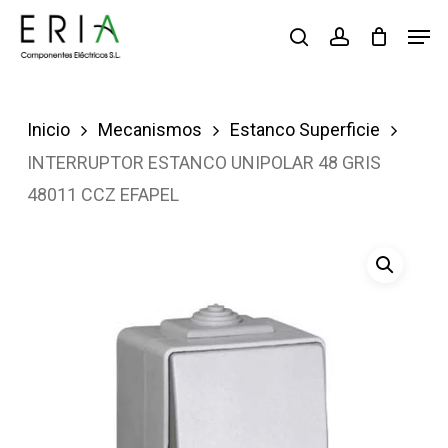
Saltar
Men
buscar
account
al
contenido
principal
Inicio
Mecanismos
Estanco Superficie
INTERRUPTOR ESTANCO UNIPOLAR 48 GRIS
48011 CCZ EFAPEL