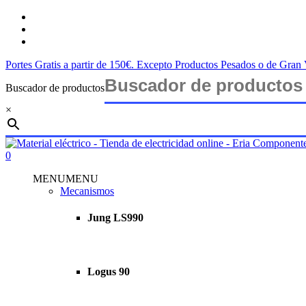
Saltar
twitter
al
facebook
contenido
instagram
principal
Portes Gratis a partir de 150€. Excepto Productos Pesados o de Gra
Buscador de productos
×
Cerrar
búsqueda
buscar
account
0
Menu
MENU
MENU
Mecanismos
Jung LS990
Logus 90