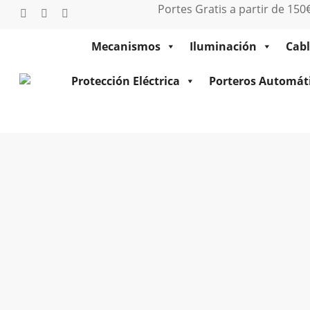
Saltar
Portes Gratis a partir de 15
twitter
facebook
instagram
al
contenido
Mecanismos
Iluminación
Cabl
principal
Protección Eléctrica
Porteros Automát
Inicio
Automáticos y Diferenciales
Residencia