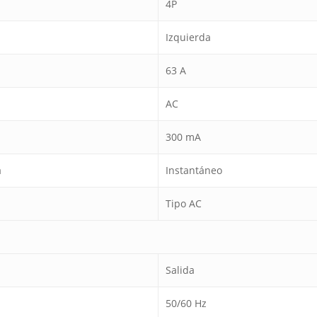
4P
Izquierda
63 A
AC
300 mA
a
Instantáneo
Tipo AC
Salida
50/60 Hz