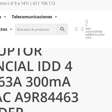
no L-V 9 a 14 h | 611 106 112
n
Telecomunicaciones
0
buscar
account
was
ctos
successfully
added to your
 A9R84463 SCHNEIDER
cart.
RUPTOR
NCIAL IDD 4
63A 300mA
AC A9R84463