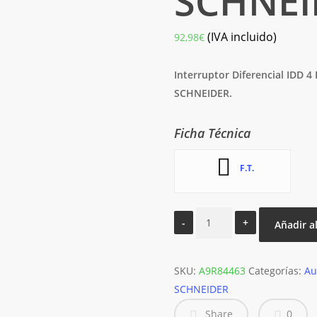
SCHNEI
(IVA incluido)
92,98
€
Interruptor Diferencial IDD
SCHNEIDER.
Ficha Técnica
F.T.
INTERRUPTOR
Añadir al
DIFERENCIAL
IDD
SKU:
4
A9R84463
Categorías:
Au
SCHNEIDER
POLOS
63A
Share
0