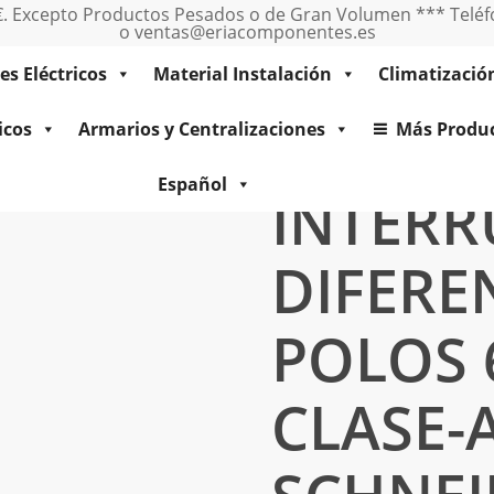
0€. Excepto Productos Pesados o de Gran Volumen *** Teléfo
o ventas@eriacomponentes.es
es Eléctricos
Material Instalación
Climatizació
icos
Armarios y Centralizaciones
Más Produ
l
INTERRUPTOR DIFERENCIAL IDD 4 POLOS 63A 300mA CLASE-AC
Español
INTER
DIFERE
POLOS 
CLASE-