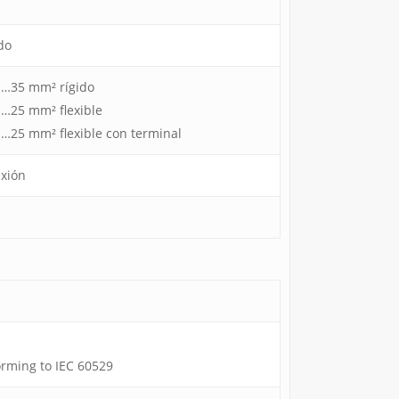
do
1…35 mm² rígido
1…25 mm² flexible
1…25 mm² flexible con terminal
exión
orming to IEC 60529