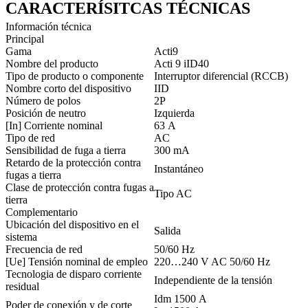
CARACTERÍSITCAS TÉCNICAS
Información técnica
Principal
Gama
Acti9
Nombre del producto
Acti 9 iID40
Tipo de producto o componente
Interruptor diferencial (RCCB)
Nombre corto del dispositivo
IID
Número de polos
2P
Posición de neutro
Izquierda
[In] Corriente nominal
63 A
Tipo de red
AC
Sensibilidad de fuga a tierra
300 mA
Retardo de la protección contra
Instantáneo
fugas a tierra
Clase de protección contra fugas a
Tipo AC
tierra
Complementario
Ubicación del dispositivo en el
Salida
sistema
Frecuencia de red
50/60 Hz
[Ue] Tensión nominal de empleo
220…240 V AC 50/60 Hz
Tecnologia de disparo corriente
Independiente de la tensión
residual
Idm 1500 A
Poder de conexión y de corte