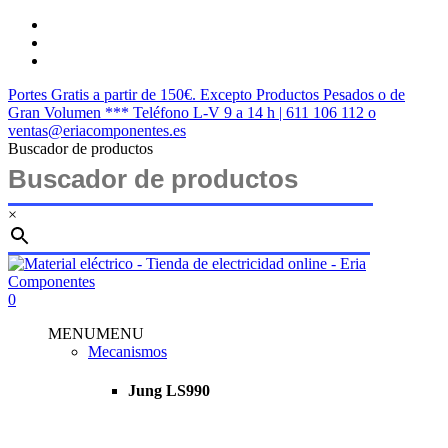
Saltar
twitter
al
facebook
contenido
instagram
principal
Portes Gratis a partir de 150€. Excepto Productos Pesados o de
Gran Volumen *** Teléfono L-V 9 a 14 h | 611 106 112 o
ventas@eriacomponentes.es
Buscador de productos
×
Cerrar
búsqueda
buscar
account
0
Menu
MENU
MENU
Mecanismos
Jung LS990