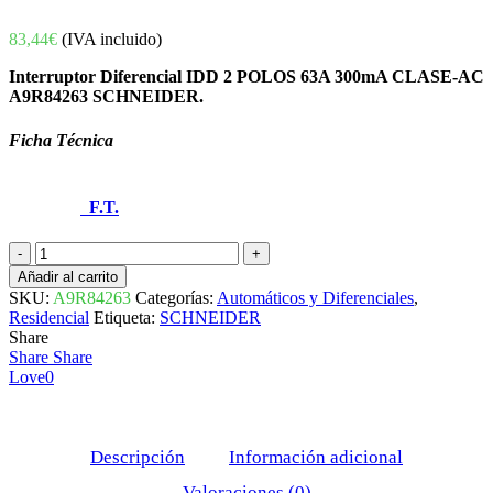
83,44
€
(IVA incluido)
Interruptor Diferencial IDD 2 POLOS 63A 300mA CLASE-AC
A9R84263 SCHNEIDER.
Ficha Técnica
F.T.
INTERRUPTOR
DIFERENCIAL
Añadir al carrito
IDD
SKU:
A9R84263
Categorías:
Automáticos y Diferenciales
,
2
Residencial
Etiqueta:
SCHNEIDER
POLOS
Share
63A
Share
Share
300mA
Love
0
CLASE-
AC
A9R84263
SCHNEIDER
Descripción
Información adicional
cantidad
Valoraciones (0)