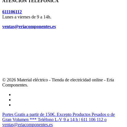
ATENCIÓN TELEFÓNICA
611106112
Lunes a viernes de 9 a 14h.
ventas@eriacomponentes.es
© 2026 Material eléctrico - Tienda de electricidad online - Eria
Componentes.
twitter
facebook
instagram
Cerrar
Portes Gratis a partir de 150€. Excepto Productos Pesados o de
Menú
Gran Volumen *** Teléfono L-V 9 a 14 h | 611 106 112 o
ventas@eriacomponentes.es