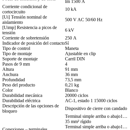
Im 1500 A
Corriente condicional de
10 kA
cortocircuito
[Ui] Tensión nominal de
500 V AC 50/60 Hz
aislamiento
[Uimp] Resistencia a picos de
6 kV
tensión
Corriente de sobretensión
250 A
Indicador de posición del contacto
Sí
Tipo de control
Maneta
Tipo de montaje
Ajustable en clip
Soporte de montaje
Carril DIN
Pasos de 9 mm
4
Altura
91 mm
Anchura
36 mm
Profundidad
73,5 mm
Peso del producto
0,21 kg
Color
Blanco
Durabilidad mecánica
20000 ciclos
Durabilidad eléctrica
AC-1, estado 1 15000 ciclos
Descripción de las opciones de
Dispositivo de cierre con candado
bloqueo
Terminal simple arriba o abajo1…
35 mm² rígido
Terminal simple arriba o abajo1…
Conexiones – terminales