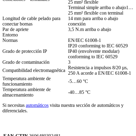
25 mm² flexible
Terminal simple arriba o abajo1…
25 mm² flexible con terminal
Longitud de cable pelado para
14 mm para arriba o abajo
conectar bornas
conexión
Par de apriete
3,5 N.m arriba o abajo
Entorno
Normas
EN/IEC 61008-1
IP20 conforming to IEC 60529
Grado de protección IP
IP40 (envolvente modular)
conforming to IEC 60529
Grado de contaminación
3
Resistencia a impulsos 8/20 µs,
Compatibilidad electromagnética
250 A acorde a EN/IEC 61008-1
Temperatura ambiente de
-5…60 °C
funcionamiento
Temperatura ambiente de
-40…85 °C
almacenamiento
Si necesitas
automáticos
visita nuestra sección de automáticos y
diferenciales.
EAN-GTIN
3606480392481