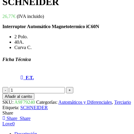
SCHNEIDER
26,77
€
(IVA incluido)
Interruptor Automático Magnetotermico iC60N
2 Polo.
40A.
Curva C.
Ficha Técnica
F.T.
INTERRUPTOR
AUTOMÁTICO
Añadir al carrito
MAGNETOTERMICO
SKU:
A9F79240
Categorías:
Automáticos y Diferenciales
,
Terciario
iC60N
Etiqueta:
SCHNEIDER
2P
Share
40A
Share
Share
CURVA
Love
0
C
A9F79240
Descripción