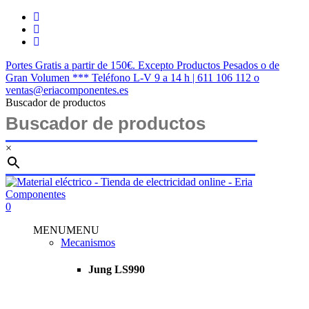
Saltar
twitter
al
facebook
contenido
instagram
principal
Portes Gratis a partir de 150€. Excepto Productos Pesados o de
Gran Volumen *** Teléfono L-V 9 a 14 h | 611 106 112 o
ventas@eriacomponentes.es
Buscador de productos
×
Cerrar
búsqueda
buscar
account
0
Menu
MENU
MENU
Mecanismos
Jung LS990