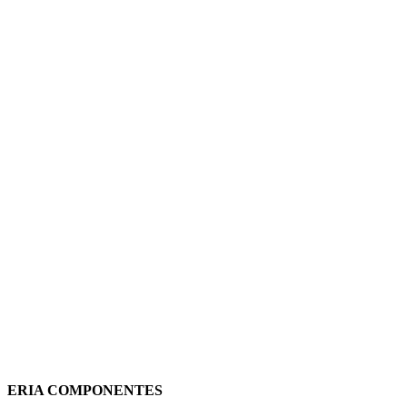
INTERRUPTOR DIFERENCIAL
TD3 RCCB 2P 63A 30mA TIPO-AC
103445 TERASAKI
51,59
€
(IVA incluido)
Añadir al carrito
Vista rápida
ERIA COMPONENTES