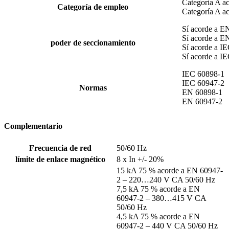
Categoría A a
Categoría de empleo
Categoría A a
Sí acorde a E
Sí acorde a E
poder de seccionamiento
Sí acorde a I
Sí acorde a I
IEC 60898-1
IEC 60947-2
Normas
EN 60898-1
EN 60947-2
Complementario
Frecuencia de red
50/60 Hz
límite de enlace magnético
8 x In +/- 20%
15 kA 75 % acorde a EN 60947-
2 – 220…240 V CA 50/60 Hz
7,5 kA 75 % acorde a EN
60947-2 – 380…415 V CA
50/60 Hz
4,5 kA 75 % acorde a EN
60947-2 – 440 V CA 50/60 Hz