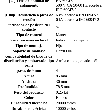
[Ui] Tensión nominal de
EN 60947-2
aislamiento
500 V CA 50/60 Hz acorde a
IEC 60947-2
[Uimp] Resistencia a picos de
6 kV acorde a EN 60947-2
tensión
6 kV acorde a IEC 60947-2
indicador de posición del
Sí
contacto
Tipo de control
Maneta
Señalizaciones en local
Indicador de disparo
Tipo de montaje
Fijo
Soporte de montaje
Carril DIN
compatibilidad de bloque de
distribución y embarrado tipo
Arriba o abajo, estado 1 SÍ
peine
pasos de 9 mm
4
Altura
85 mm
Anchura
36 mm
Profundidad
78,5 mm
Peso del producto
0,25 kg
Color
Blanco
Durabilidad mecánica
20000 ciclos
Durabilidad eléctrica
10000 ciclos