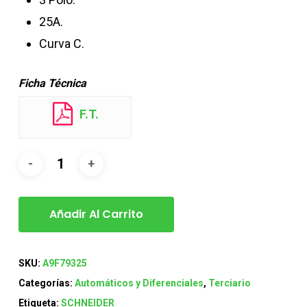
25A.
Curva C.
Ficha Técnica
F.T.
Añadir Al Carrito
SKU:
A9F79325
Categorías:
Automáticos y Diferenciales
,
Terciario
Etiqueta:
SCHNEIDER