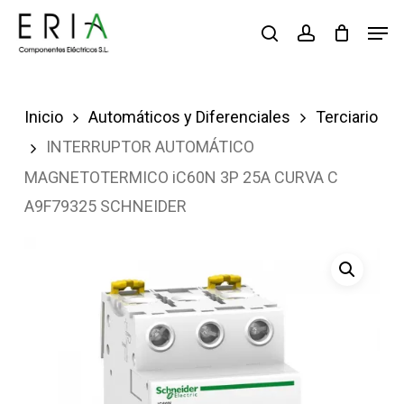
Saltar
Men
buscar
account
al
contenido
principal
Inicio
Automáticos y Diferenciales
Terciario
INTERRUPTOR AUTOMÁTICO
MAGNETOTERMICO iC60N 3P 25A CURVA C
A9F79325 SCHNEIDER