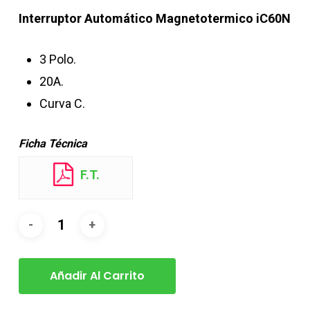
Interruptor Automático Magnetotermico iC60N
3 Polo.
20A.
Curva C.
Ficha Técnica
F.T.
Añadir Al Carrito