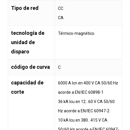
Tipo de red
CC
CA
tecnología de
Térmico-magnético
unidad de
disparo
código de curva
C
capacidad de
6000 A Icn en 400 V CA 50/60 Hz
corte
acorde a EN/IEC 60898-1
36 kA Icu en 12…60 V CA 50/60
Hz acorde a EN/IEC 60947-2
10 kA Icu en 380…415 V CA
50/60 Hz acorde a EN/IEC 60947-