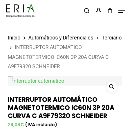
Saltar
Men
buscar
account
al
contenido
principal
Inicio
Automáticos y Diferenciales
Terciario
INTERRUPTOR AUTOMÁTICO
MAGNETOTERMICO iC60N 3P 20A CURVA C
A9F79320 SCHNEIDER
INTERRUPTOR AUTOMÁTICO
MAGNETOTERMICO IC60N 3P 20A
CURVA C A9F79320 SCHNEIDER
(IVA incluido)
29,08
€