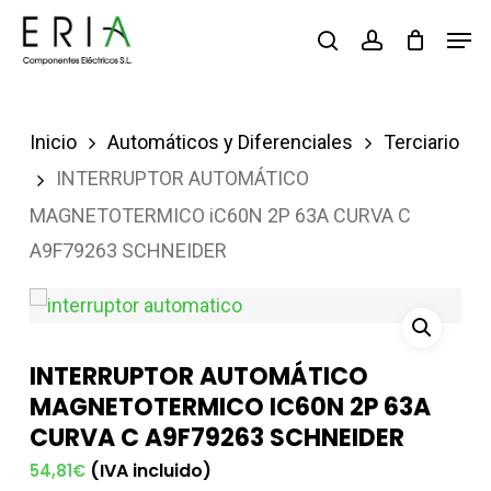
Saltar
Men
buscar
account
al
contenido
principal
Inicio
Automáticos y Diferenciales
Terciario
INTERRUPTOR AUTOMÁTICO
MAGNETOTERMICO iC60N 2P 63A CURVA C
A9F79263 SCHNEIDER
INTERRUPTOR AUTOMÁTICO
MAGNETOTERMICO IC60N 2P 63A
CURVA C A9F79263 SCHNEIDER
(IVA incluido)
54,81
€