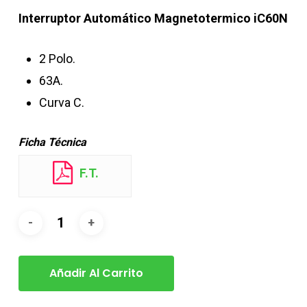
Interruptor Automático Magnetotermico iC60N
2 Polo.
63A.
Curva C.
Ficha Técnica
F.T.
Añadir Al Carrito