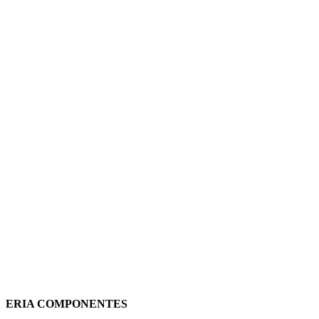
INTERRUPTOR
DIFERENCIAL TD3 RCCB
2P 63A 30mA TIPO-AC
103445 TERASAKI
(IVA incluido)
51,59
€
Añadir al carrito
Vista rápida
ERIA COMPONENTES