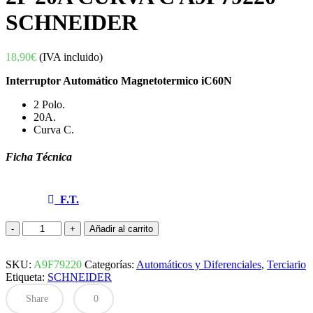
SCHNEIDER
18,90
€
(IVA incluido)
Interruptor Automático Magnetotermico iC60N
2 Polo.
20A.
Curva C.
Ficha Técnica
F.T.
INTERRUPTOR
Añadir al carrito
AUTOMÁTICO
MAGNETOTERMICO
SKU:
iC60N
A9F79220
Categorías:
Automáticos y Diferenciales
,
Terciario
Etiqueta:
2P
SCHNEIDER
20A
Share
0
CURVA