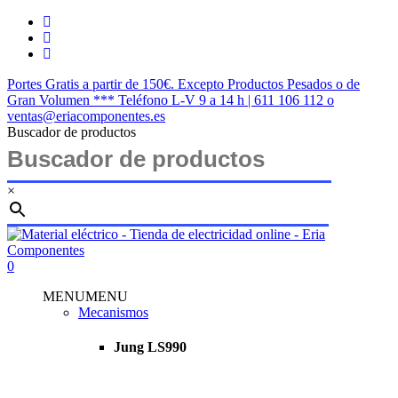
Saltar
twitter
al
facebook
contenido
instagram
principal
Portes Gratis a partir de 150€. Excepto Productos Pesados o de
Gran Volumen *** Teléfono L-V 9 a 14 h | 611 106 112 o
ventas@eriacomponentes.es
Buscador de productos
×
Cerrar
búsqueda
buscar
account
0
Menu
MENU
MENU
Mecanismos
Jung LS990