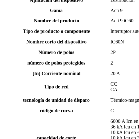
Aplicación del dispositivo
Distribución
Gama
Acti 9
Nombre del producto
Acti 9 iC60
Tipo de producto o componente
Interruptor au
Nombre corto del dispositivo
IC60N
Número de polos
2P
número de polos protegidos
2
[In] Corriente nominal
20 A
CC
Tipo de red
CA
tecnología de unidad de disparo
Térmico-magn
código de curva
C
6000 A Icn e
36 kA Icu en
10 kA Icu en
capacidad de corte
10 kA Icu en