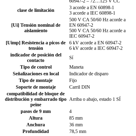
60947-2 – 72…125 V CC
3 acorde a EN 60898-1
clase de limitación
3 acorde a IEC 60898-1
500 V CA 50/60 Hz acorde a
[Ui] Tensión nominal de
EN 60947-2
aislamiento
500 V CA 50/60 Hz acorde a
IEC 60947-2
[Uimp] Resistencia a picos de
6 kV acorde a EN 60947-2
tensión
6 kV acorde a IEC 60947-2
indicador de posición del
Sí
contacto
Tipo de control
Maneta
Señalizaciones en local
Indicador de disparo
Tipo de montaje
Fijo
Soporte de montaje
Carril DIN
compatibilidad de bloque de
distribución y embarrado tipo
Arriba o abajo, estado 1 SÍ
peine
pasos de 9 mm
4
Altura
85 mm
Anchura
36 mm
Profundidad
78,5 mm