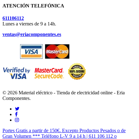
ATENCIÓN TELEFÓNICA
611106112
Lunes a viernes de 9 a 14h.
ventas@eriacomponentes.es
© 2026 Material eléctrico - Tienda de electricidad online - Eria
Componentes.
twitter
facebook
instagram
Cerrar
Portes Gratis a partir de 150€. Excepto Productos Pesados o de
Menú
Gran Volumen *** Teléfono L-V 9 a 14 h | 611 106 112 o