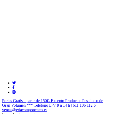
Saltar
al
contenido
principal
twitter
facebook
instagram
Portes Gratis a partir de 150€. Excepto Productos Pesados o de
Gran Volumen *** Teléfono L-V 9 a 14 h | 611 106 112 o
ventas@eriacomponentes.es