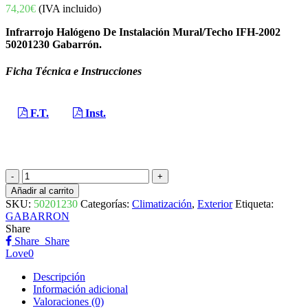
74,20
€
(IVA incluido)
Infrarrojo Halógeno De Instalación Mural/Techo IFH-2002
50201230 Gabarrón.
Ficha Técnica e Instrucciones
F.T.
Inst.
INFRARROJO
HALÓGENO
Añadir al carrito
INSTALACIÓN
SKU:
50201230
Categorías:
Climatización
,
Exterior
Etiqueta:
MURAL/TECHO
GABARRON
IFH-
Share
2001
Share
Share
50201230
Love
0
GABARRON
cantidad
Descripción
Información adicional
Valoraciones (0)