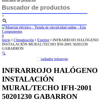
Buscador de productos
×
Cerrar
búsqueda
buscar
account
0
Menu
Inicio
Climatización
Exterior
INFRARROJO HALÓGENO
INSTALACIÓN MURAL/TECHO IFH-2001 50201230
GABARRON
🔍
INFRARROJO HALÓGENO
INSTALACIÓN
MURAL/TECHO IFH-2001
50201230 GABARRON