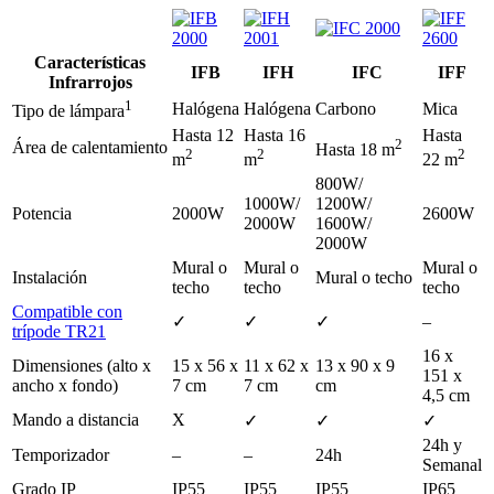
Características
IFB
IFH
IFC
IFF
Infrarrojos
1
Halógena
Halógena
Carbono
Mica
Tipo de lámpara
Hasta 12
Hasta 16
Hasta
2
Área de calentamiento
Hasta 18 m
2
2
2
m
m
22 m
800W/
1000W/
1200W/
Potencia
2000W
2600W
2000W
1600W/
2000W
Mural o
Mural o
Mural o
Instalación
Mural o techo
techo
techo
techo
Compatible con
✓
✓
✓
–
trípode TR21
16 x
Dimensiones (alto x
15 x 56 x
11 x 62 x
13 x 90 x 9
151 x
ancho x fondo)
7 cm
7 cm
cm
4,5 cm
Mando a distancia
X
✓
✓
✓
24h y
Temporizador
–
–
24h
Semanal
Grado IP
IP55
IP55
IP55
IP65