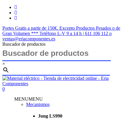
Saltar
twitter
al
facebook
contenido
instagram
principal
Portes Gratis a partir de 150€. Excepto Productos Pesados o de
Gran Volumen *** Teléfono L-V 9 a 14 h | 611 106 112 o
ventas@eriacomponentes.es
Buscador de productos
×
Cerrar
búsqueda
buscar
account
0
Menu
MENU
MENU
Mecanismos
Jung LS990