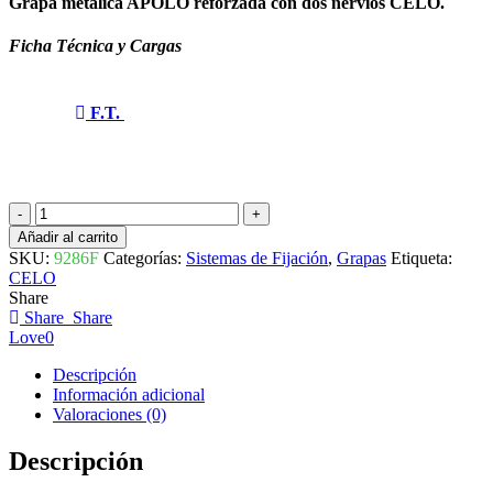
Grapa metálica APOLO reforzada con dos nervios CELO.
Ficha Técnica y Cargas
F.T.
GRAPA
ABRAZADERA
Añadir al carrito
METÁLICA
SKU:
9286F
Categorías:
Sistemas de Fijación
,
Grapas
Etiqueta:
F
CELO
DIÁMETRO
Share
28
Share
Share
928F
Love
0
CELO
cantidad
Descripción
Información adicional
Valoraciones (0)
Descripción