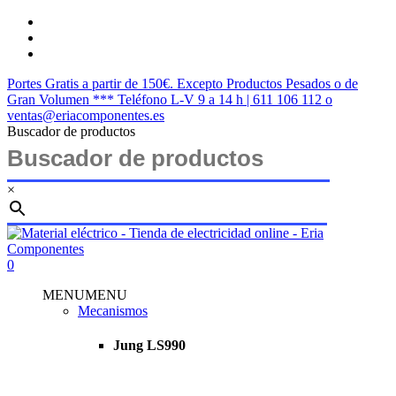
Saltar
twitter
al
facebook
contenido
instagram
principal
Portes Gratis a partir de 150€. Excepto Productos Pesados o de
Gran Volumen *** Teléfono L-V 9 a 14 h | 611 106 112 o
ventas@eriacomponentes.es
Buscador de productos
×
Cerrar
búsqueda
buscar
account
0
Menu
MENU
MENU
Mecanismos
Jung LS990