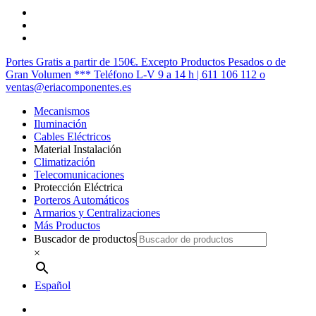
twitter
facebook
instagram
Cerrar
Portes Gratis a partir de 150€. Excepto Productos Pesados o de
Menú
Gran Volumen *** Teléfono L-V 9 a 14 h | 611 106 112 o
ventas@eriacomponentes.es
Mecanismos
Iluminación
Cables Eléctricos
Material Instalación
Climatización
Telecomunicaciones
Protección Eléctrica
Porteros Automáticos
Armarios y Centralizaciones
Más Productos
Buscador de productos
×
Español
twitter