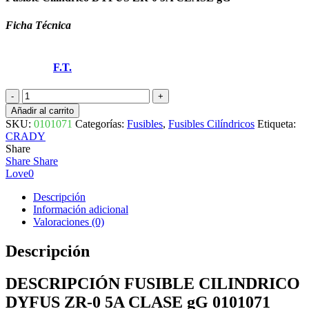
Ficha Técnica
F.T.
FUSIBLE
CILINDRICO
Añadir al carrito
DYFUS
SKU:
0101071
Categorías:
Fusibles
,
Fusibles Cilíndricos
Etiqueta:
ZR-
CRADY
0
Share
5A
Share
Share
CLASE
Love
0
gG 0101071
CRADY
Descripción
cantidad
Información adicional
Valoraciones (0)
Descripción
DESCRIPCIÓN FUSIBLE CILINDRICO
DYFUS ZR-0 5A CLASE gG 0101071