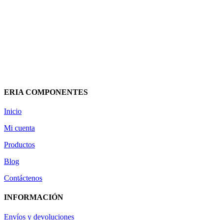
FUSIBLE CILINDRICO 10x38mm
1000V DC F10D16 SASSIN
3,70
€
(IVA incluido)
Añadir al carrito
Vista rápida
ERIA COMPONENTES
Inicio
Mi cuenta
Productos
Blog
Contáctenos
INFORMACIÓN
Envíos y devoluciones