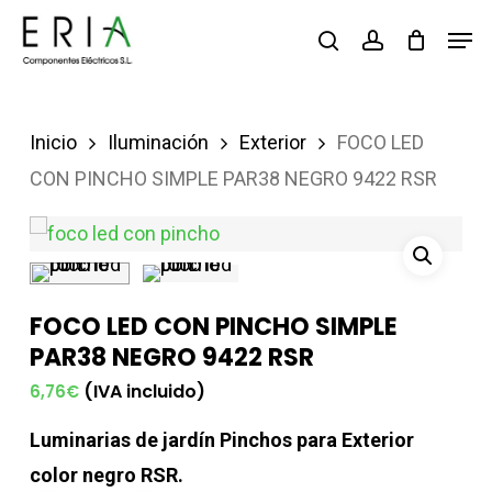
Saltar
Men
buscar
account
al
contenido
principal
Inicio
Iluminación
Exterior
FOCO LED
CON PINCHO SIMPLE PAR38 NEGRO 9422 RSR
FOCO LED CON PINCHO SIMPLE
PAR38 NEGRO 9422 RSR
(IVA incluido)
6,76
€
Luminarias de jardín Pinchos para Exterior
color negro RSR.